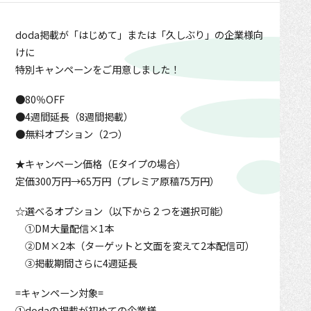
doda掲載が「はじめて」または「久しぶり」の企業様向
けに
特別キャンペーンをご用意しました！
●80％OFF
●4週間延長（8週間掲載）
●無料オプション（2つ）
★キャンペーン価格（Eタイプの場合）
定価300万円→65万円（プレミア原稿75万円）
☆選べるオプション（以下から２つを選択可能）
①DM大量配信×1本
②DM×2本（ターゲットと文面を変えて2本配信可）
③掲載期間さらに4週延長
=キャンペーン対象=
①dodaの掲載が初めての企業様