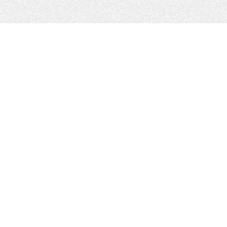
トップ
お知らせ
キャンペーン
大好評中!
【doda】新生dodaおためしキャンペーン実施中！
〒150-0013
東京都渋谷区恵比寿1-8-11
スカイエビスビル3F
TEL 03(6408)7788