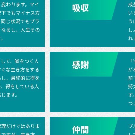
く変わります。マイ
成
吸収
況下でもマイナス方
い
。同じ状況でもプラ
う
くなるし、人生その
し
す。
れ
そして、嘘をつく人
「
感謝
すぐな生き方をする
が
るし、最終的に得を
前
際、得をしている人
努
感じます。
す
つ
管理だけではありま
ブ
仲間
事ですが、生き方、
し