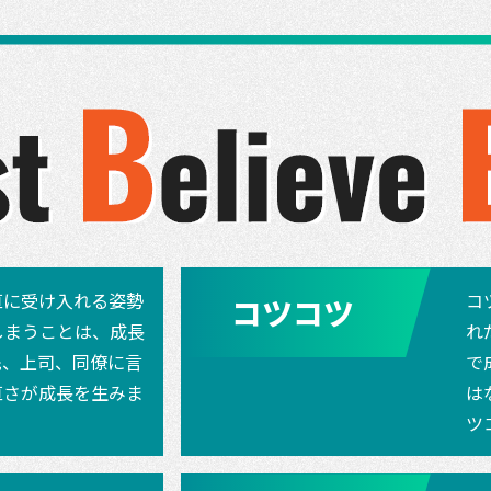
直に受け入れる姿勢
コ
コツコツ
しまうことは、成長
れ
先、上司、同僚に言
で
直さが成長を生みま
は
ツ