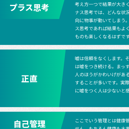
考え方一つで結果が大き
プラス思考
ナス思考では、どんな状
向に物事が動いてしまう
ス思考であれば結果もよ
ものも楽しくなるはずで
嘘は信頼をなくします。
は嘘をつき続ける。まっ
人のほうがかわいげがあ
正直
することが多いです。実
に嘘をつく人は少ないと
ここでいう管理とは健康
自己管理
せん。もちろん健康も大