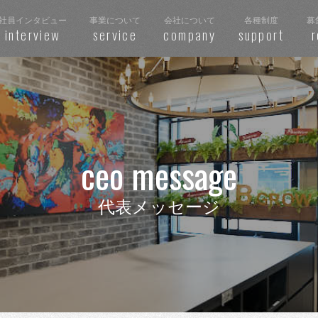
社員インタビュー
事業について
会社について
各種制度
募
interview
service
company
support
r
ceo message
代表メッセージ