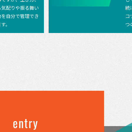
る気配りや振る舞い
続
動を自分で管理でき
コ
ます。
つ
entry