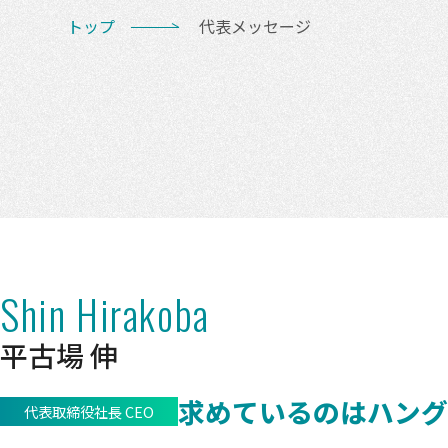
トップ
代表メッセージ
Shin Hirakoba
平古場 伸
求めているのはハング
代表取締役社長 CEO