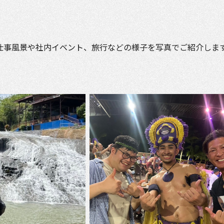
仕事風景や社内イベント、旅行などの様子を写真でご紹介しま