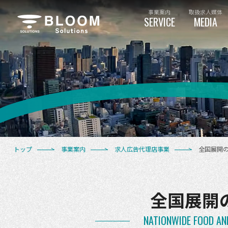
事業案内
取扱求人媒体
SERVICE
MEDIA
トップ
事業案内
求人広告代理店事業
全国展開
全国展開
NATIONWIDE FOOD AN